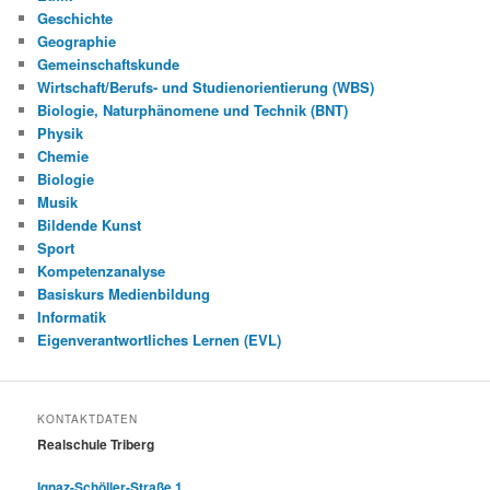
Geschichte
Geographie
Gemeinschaftskunde
Wirtschaft/Berufs- und Studienorientierung (WBS)
Biologie, Naturphänomene und Technik (BNT)
Physik
Chemie
Biologie
Musik
Bildende Kunst
Sport
Kompetenzanalyse
Basiskurs Medienbildung
Informatik
Eigenverantwortliches Lernen (EVL)
KONTAKTDATEN
Realschule Triberg
Ignaz-Schöller-Straße 1