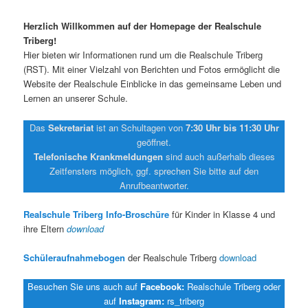
Herzlich Willkommen auf der Homepage der Realschule
Triberg!
Hier bieten wir Informationen rund um die Realschule Triberg
(RST). Mit einer Vielzahl von Berichten und Fotos ermöglicht die
Website der Realschule Einblicke in das gemeinsame Leben und
Lernen an unserer Schule.
Das
Sekretariat
ist an Schultagen von
7:30 Uhr bis 11:30 Uhr
geöffnet.
Telefonische Krankmeldungen
sind auch außerhalb dieses
Zeitfensters möglich, ggf. sprechen Sie bitte auf den
Anrufbeantworter.
Realschule Triberg Info-Broschüre
für Kinder in Klasse 4 und
ihre Eltern
download
Schüleraufnahmebogen
der Realschule Triberg
download
Besuchen Sie uns auch auf
Facebook:
Realschule Triberg oder
auf
Instagram:
rs_triberg