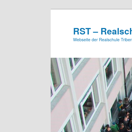
Zum
Inhalt
wechseln
RST – Realsch
Webseite der Realschule Tribe