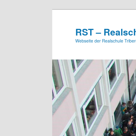
Zum
Inhalt
wechseln
RST – Realsch
Webseite der Realschule Tribe