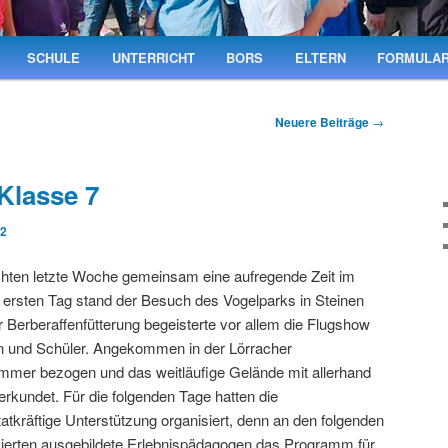
SCHULE
UNTERRICHT
BORS
ELTERN
FORMULA
Neuere Beiträge
→
Klasse 7
22
chten letzte Woche gemeinsam eine aufregende Zeit im
ersten Tag stand der Besuch des Vogelparks in Steinen
erberaffenfütterung begeisterte vor allem die Flugshow
en und Schüler. Angekommen in der Lörracher
mmer bezogen und das weitläufige Gelände mit allerhand
erkundet. Für die folgenden Tage hatten die
tatkräftige Unterstützung organisiert, denn an den folgenden
sierten ausgebildete Erlebnispädagogen das Programm für