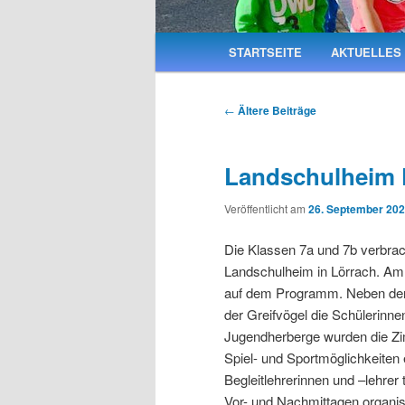
Hauptmenü
STARTSEITE
AKTUELLES
Beitrags-
←
Ältere Beiträge
Navigation
Landschulheim 
Veröffentlicht am
26. September 20
Die Klassen 7a und 7b verbra
Landschulheim in Lörrach. Am 
auf dem Programm. Neben der B
der Greifvögel die Schülerinn
Jugendherberge wurden die Zi
Spiel- und Sportmöglichkeiten 
Begleitlehrerinnen und –lehrer 
Vor- und Nachmittagen organi