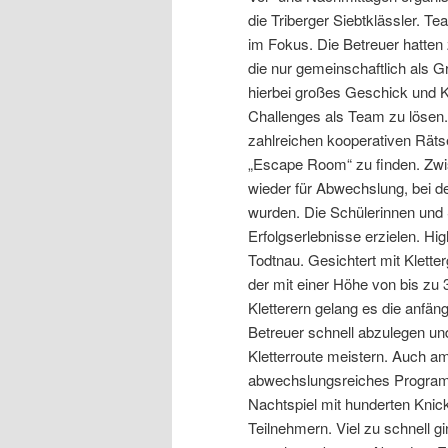
die Triberger Siebtklässler. 
im Fokus. Die Betreuer hatten
die nur gemeinschaftlich als G
hierbei großes Geschick und Ka
Challenges als Team zu lösen
zahlreichen kooperativen Rät
„Escape Room“ zu finden. Zwi
wieder für Abwechslung, bei 
wurden. Die Schülerinnen und
Erfolgserlebnisse erzielen. Hig
Todtnau. Gesichtert mit Klette
der mit einer Höhe von bis zu 
Kletterern gelang es die anfän
Betreuer schnell abzulegen un
Kletterroute meistern. Auch a
abwechslungsreiches Programm
Nachtspiel mit hunderten Knic
Teilnehmern. Viel zu schnell g