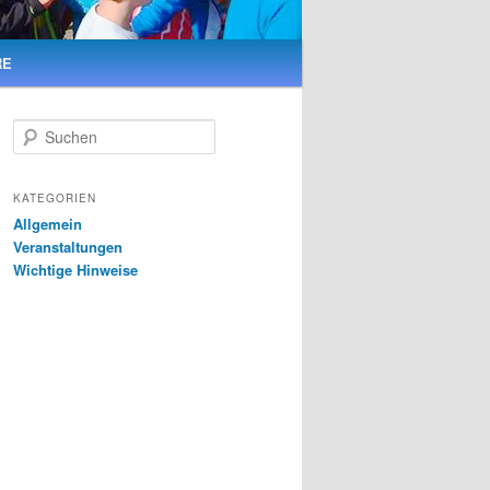
RE
S
u
c
h
KATEGORIEN
e
Allgemein
n
Veranstaltungen
Wichtige Hinweise