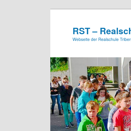
Zum
Zum
Inhalt
sekundären
wechseln
Inhalt
RST – Realsch
wechseln
Webseite der Realschule Tribe