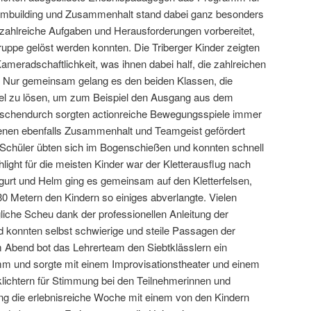
Teambuilding und Zusammenhalt stand dabei ganz besonders
 zahlreiche Aufgaben und Herausforderungen vorbereitet,
ruppe gelöst werden konnten. Die Triberger Kinder zeigten
meradschaftlichkeit, was ihnen dabei half, die zahlreichen
. Nur gemeinsam gelang es den beiden Klassen, die
sel zu lösen, um zum Beispiel den Ausgang aus dem
schendurch sorgten actionreiche Bewegungsspiele immer
denen ebenfalls Zusammenhalt und Teamgeist gefördert
 Schüler übten sich im Bogenschießen und konnten schnell
hlight für die meisten Kinder war der Kletterausflug nach
rgurt und Helm ging es gemeinsam auf den Kletterfelsen,
30 Metern den Kindern so einiges abverlangte. Vielen
gliche Scheu dank der professionellen Anleitung der
d konnten selbst schwierige und steile Passagen der
m Abend bot das Lehrerteam den Siebtklässlern ein
 und sorgte mit einem Improvisationstheater und einem
klichtern für Stimmung bei den Teilnehmerinnen und
ing die erlebnisreiche Woche mit einem von den Kindern