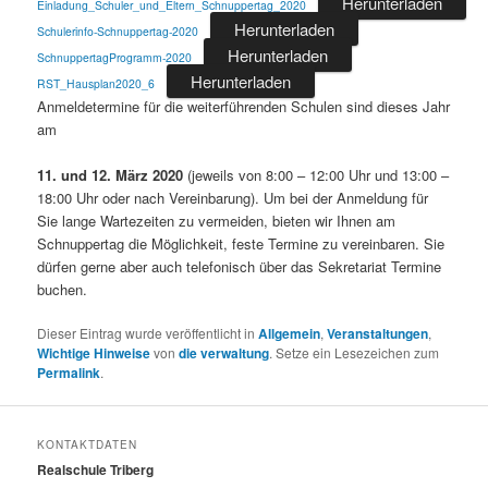
Herunterladen
Einladung_Schuler_und_Eltern_Schnuppertag_2020
Herunterladen
Schulerinfo-Schnuppertag-2020
Herunterladen
SchnuppertagProgramm-2020
Herunterladen
RST_Hausplan2020_6
Anmeldetermine für die weiterführenden Schulen sind dieses Jahr
am
11. und 12. März 2020
(jeweils von 8:00 – 12:00 Uhr und 13:00 –
18:00 Uhr oder nach Vereinbarung). Um bei der Anmeldung für
Sie lange Wartezeiten zu vermeiden, bieten wir Ihnen am
Schnuppertag die Möglichkeit, feste Termine zu vereinbaren. Sie
dürfen gerne aber auch telefonisch über das Sekretariat Termine
buchen.
Dieser Eintrag wurde veröffentlicht in
Allgemein
,
Veranstaltungen
,
Wichtige Hinweise
von
die verwaltung
. Setze ein Lesezeichen zum
Permalink
.
KONTAKTDATEN
Realschule Triberg