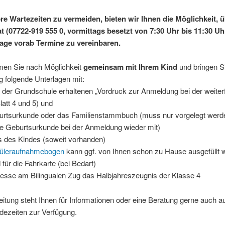
e Wartezeiten zu vermeiden, bieten wir Ihnen die Möglichkeit, 
at (07722-919 555 0, vormittags besetzt von 7:30 Uhr bis 11:30 Uhr
ge vorab Termine zu vereinbaren.
men Sie nach Möglichkeit
gemeinsam mit Ihrem Kind
und bringen S
 folgende Unterlagen mit:
 der Grundschule erhaltenen „Vordruck zur Anmeldung bei der weite
latt 4 und 5) und
burtsurkunde oder das Familienstammbuch (muss nur vorgelegt werd
ie Geburtsurkunde bei der Anmeldung wieder mit)
s des Kindes (soweit vorhanden)
üleraufnahmebogen
kann ggf. von Ihnen schon zu Hause ausgefüllt 
d für die Fahrkarte (bei Bedarf)
eresse am Bilingualen Zug das Halbjahreszeugnis der Klasse 4
eitung steht Ihnen für Informationen oder eine Beratung gerne auch a
dezeiten zur Verfügung.