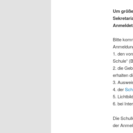
Um größer
Sekretari
Anmeldeta
Bitte kom
Anmeldung
1. den von
Schule“ (B
2. die Ge
erhalten d
3. Auswei
4. der
Sch
5. Lichtbil
6. bei Int
Die Schull
der Anmel