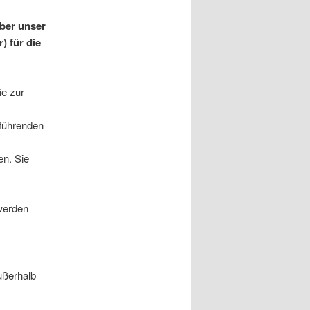
über unser
) für die
ie zur
rführenden
en. Sie
werden
ußerhalb