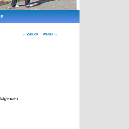
RE
Beitrags-
←
Zurück
Weiter
→
Navigation
 folgenden