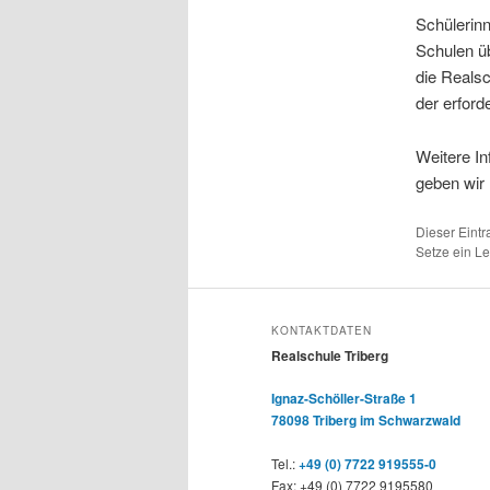
Schülerin
Schulen ü
die Realsc
der erford
Weitere In
geben wir 
Dieser Eintr
Setze ein L
KONTAKTDATEN
Realschule Triberg
Ignaz-Schöller-Straße 1
78098 Triberg im Schwarzwald
Tel.:
+49 (0) 7722 919555-0
Fax: +49 (0) 7722 9195580