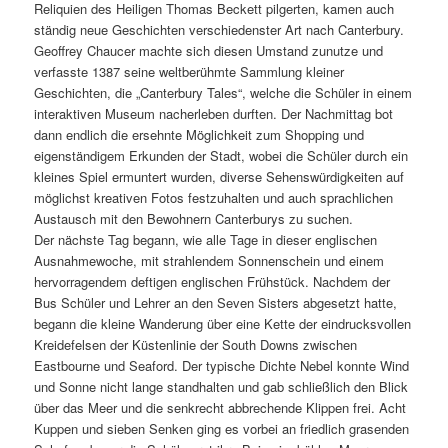
Reliquien des Heiligen Thomas Beckett pilgerten, kamen auch
ständig neue Geschichten verschiedenster Art nach Canterbury.
Geoffrey Chaucer machte sich diesen Umstand zunutze und
verfasste 1387 seine weltberühmte Sammlung kleiner
Geschichten, die „Canterbury Tales“, welche die Schüler in einem
interaktiven Museum nacherleben durften. Der Nachmittag bot
dann endlich die ersehnte Möglichkeit zum Shopping und
eigenständigem Erkunden der Stadt, wobei die Schüler durch ein
kleines Spiel ermuntert wurden, diverse Sehenswürdigkeiten auf
möglichst kreativen Fotos festzuhalten und auch sprachlichen
Austausch mit den Bewohnern Canterburys zu suchen.
Der nächste Tag begann, wie alle Tage in dieser englischen
Ausnahmewoche, mit strahlendem Sonnenschein und einem
hervorragendem deftigen englischen Frühstück. Nachdem der
Bus Schüler und Lehrer an den Seven Sisters abgesetzt hatte,
begann die kleine Wanderung über eine Kette der eindrucksvollen
Kreidefelsen der Küstenlinie der South Downs zwischen
Eastbourne und Seaford. Der typische Dichte Nebel konnte Wind
und Sonne nicht lange standhalten und gab schließlich den Blick
über das Meer und die senkrecht abbrechende Klippen frei. Acht
Kuppen und sieben Senken ging es vorbei an friedlich grasenden