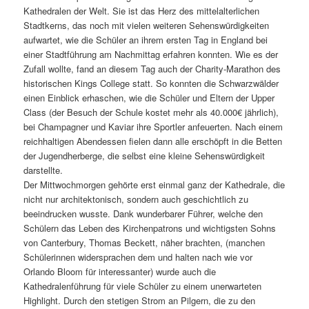
Kathedralen der Welt. Sie ist das Herz des mittelalterlichen
Stadtkerns, das noch mit vielen weiteren Sehenswürdigkeiten
aufwartet, wie die Schüler an ihrem ersten Tag in England bei
einer Stadtführung am Nachmittag erfahren konnten. Wie es der
Zufall wollte, fand an diesem Tag auch der Charity-Marathon des
historischen Kings College statt. So konnten die Schwarzwälder
einen Einblick erhaschen, wie die Schüler und Eltern der Upper
Class (der Besuch der Schule kostet mehr als 40.000€ jährlich),
bei Champagner und Kaviar ihre Sportler anfeuerten. Nach einem
reichhaltigen Abendessen fielen dann alle erschöpft in die Betten
der Jugendherberge, die selbst eine kleine Sehenswürdigkeit
darstellte.
Der Mittwochmorgen gehörte erst einmal ganz der Kathedrale, die
nicht nur architektonisch, sondern auch geschichtlich zu
beeindrucken wusste. Dank wunderbarer Führer, welche den
Schülern das Leben des Kirchenpatrons und wichtigsten Sohns
von Canterbury, Thomas Beckett, näher brachten, (manchen
Schülerinnen widersprachen dem und halten nach wie vor
Orlando Bloom für interessanter) wurde auch die
Kathedralenführung für viele Schüler zu einem unerwarteten
Highlight. Durch den stetigen Strom an Pilgern, die zu den