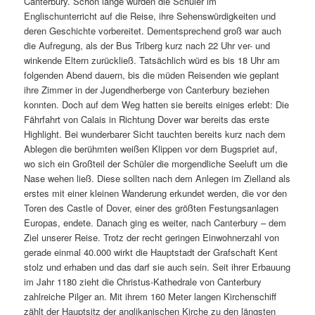
Canterbury. Schon lange wurden die Schüler im
Englischunterricht auf die Reise, ihre Sehenswürdigkeiten und
deren Geschichte vorbereitet. Dementsprechend groß war auch
die Aufregung, als der Bus Triberg kurz nach 22 Uhr ver- und
winkende Eltern zurückließ. Tatsächlich würd es bis 18 Uhr am
folgenden Abend dauern, bis die müden Reisenden wie geplant
ihre Zimmer in der Jugendherberge von Canterbury beziehen
konnten. Doch auf dem Weg hatten sie bereits einiges erlebt: Die
Fährfahrt von Calais in Richtung Dover war bereits das erste
Highlight. Bei wunderbarer Sicht tauchten bereits kurz nach dem
Ablegen die berühmten weißen Klippen vor dem Bugspriet auf,
wo sich ein Großteil der Schüler die morgendliche Seeluft um die
Nase wehen ließ. Diese sollten nach dem Anlegen im Zielland als
erstes mit einer kleinen Wanderung erkundet werden, die vor den
Toren des Castle of Dover, einer des größten Festungsanlagen
Europas, endete. Danach ging es weiter, nach Canterbury – dem
Ziel unserer Reise. Trotz der recht geringen Einwohnerzahl von
gerade einmal 40.000 wirkt die Hauptstadt der Grafschaft Kent
stolz und erhaben und das darf sie auch sein. Seit ihrer Erbauung
im Jahr 1180 zieht die Christus-Kathedrale von Canterbury
zahlreiche Pilger an. Mit ihrem 160 Meter langen Kirchenschiff
zählt der Hauptsitz der anglikanischen Kirche zu den längsten