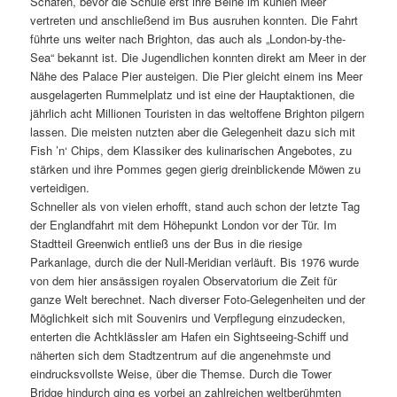
Schafen, bevor die Schüle erst ihre Beine im kühlen Meer
vertreten und anschließend im Bus ausruhen konnten. Die Fahrt
führte uns weiter nach Brighton, das auch als „London-by-the-
Sea“ bekannt ist. Die Jugendlichen konnten direkt am Meer in der
Nähe des Palace Pier austeigen. Die Pier gleicht einem ins Meer
ausgelagerten Rummelplatz und ist eine der Hauptaktionen, die
jährlich acht Millionen Touristen in das weltoffene Brighton pilgern
lassen. Die meisten nutzten aber die Gelegenheit dazu sich mit
Fish ’n‘ Chips, dem Klassiker des kulinarischen Angebotes, zu
stärken und ihre Pommes gegen gierig dreinblickende Möwen zu
verteidigen.
Schneller als von vielen erhofft, stand auch schon der letzte Tag
der Englandfahrt mit dem Höhepunkt London vor der Tür. Im
Stadtteil Greenwich entließ uns der Bus in die riesige
Parkanlage, durch die der Null-Meridian verläuft. Bis 1976 wurde
von dem hier ansässigen royalen Observatorium die Zeit für
ganze Welt berechnet. Nach diverser Foto-Gelegenheiten und der
Möglichkeit sich mit Souvenirs und Verpflegung einzudecken,
enterten die Achtklässler am Hafen ein Sightseeing-Schiff und
näherten sich dem Stadtzentrum auf die angenehmste und
eindrucksvollste Weise, über die Themse. Durch die Tower
Bridge hindurch ging es vorbei an zahlreichen weltberühmten