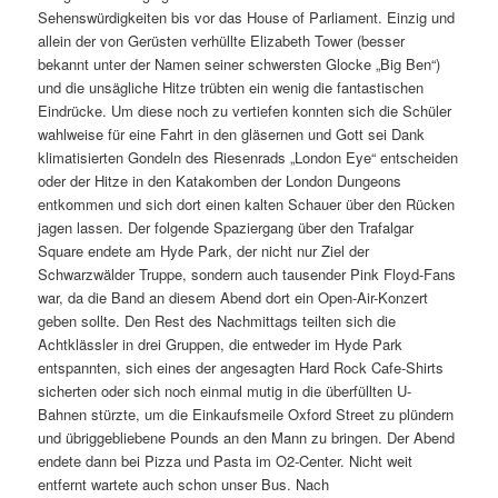
Sehenswürdigkeiten bis vor das House of Parliament. Einzig und
allein der von Gerüsten verhüllte Elizabeth Tower (besser
bekannt unter der Namen seiner schwersten Glocke „Big Ben“)
und die unsägliche Hitze trübten ein wenig die fantastischen
Eindrücke. Um diese noch zu vertiefen konnten sich die Schüler
wahlweise für eine Fahrt in den gläsernen und Gott sei Dank
klimatisierten Gondeln des Riesenrads „London Eye“ entscheiden
oder der Hitze in den Katakomben der London Dungeons
entkommen und sich dort einen kalten Schauer über den Rücken
jagen lassen. Der folgende Spaziergang über den Trafalgar
Square endete am Hyde Park, der nicht nur Ziel der
Schwarzwälder Truppe, sondern auch tausender Pink Floyd-Fans
war, da die Band an diesem Abend dort ein Open-Air-Konzert
geben sollte. Den Rest des Nachmittags teilten sich die
Achtklässler in drei Gruppen, die entweder im Hyde Park
entspannten, sich eines der angesagten Hard Rock Cafe-Shirts
sicherten oder sich noch einmal mutig in die überfüllten U-
Bahnen stürzte, um die Einkaufsmeile Oxford Street zu plündern
und übriggebliebene Pounds an den Mann zu bringen. Der Abend
endete dann bei Pizza und Pasta im O2-Center. Nicht weit
entfernt wartete auch schon unser Bus. Nach